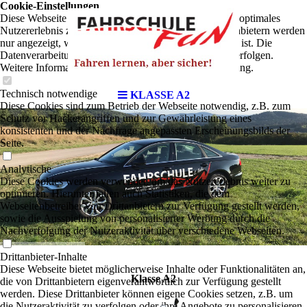
Cookie-Einstellungen
Diese Webseite verwendet Cookies, um Besuchern ein optimales
Nutzererlebnis zu bieten. Bestimmte Inhalte von Drittanbietern werden
nur angezeigt, wenn die entsprechende Option aktiviert ist. Die
Datenverarbeitung kann dann auch in einem Drittland erfolgen.
Weitere Informationen hierzu in der Datenschutzerklärung.
Technisch notwendige
KLASSE A2
Diese Cookies sind zum Betrieb der Webseite notwendig, z.B. zum
Schutz vor Hackerangriffen und zur Gewährleistung eines
konsistenten und der Nachfrage angepassten Erscheinungsbilds der
Seite.
Analytische
Diese Cookies werden verwendet, um das Nutzererlebnis weiter zu
optimieren. Hierunter fallen auch Statistiken, die dem
Webseitenbetreiber von Drittanbietern zur Verfügung gestellt werden,
sowie die Ausspielung von personalisierter Werbung durch die
Nachverfolgung der Nutzeraktivität über verschiedene Webseiten.
Drittanbieter-Inhalte
Diese Webseite bietet möglicherweise Inhalte oder Funktionalitäten an,
Klasse A2
die von Drittanbietern eigenverantwortlich zur Verfügung gestellt
werden. Diese Drittanbieter können eigene Cookies setzen, z.B. um
die Nutzeraktivität zu verfolgen oder ihre Angebote zu personalisieren