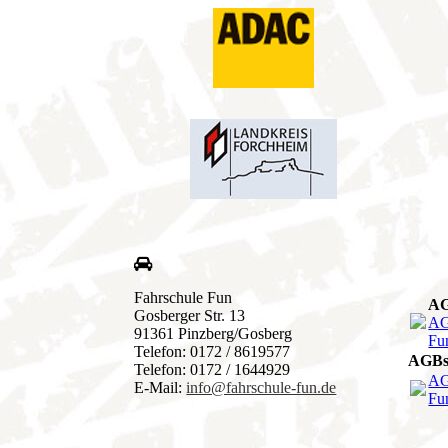
Fahrschule Fun
A
Gosberger Str. 13
AG
91361 Pinzberg/Gosberg
Fu
Telefon: 0172 / 8619577
AGB
Telefon: 0172 / 1644929
AG
E-Mail:
info@fahrschule-fun.de
Fu