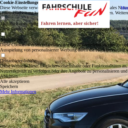
Cookie-Einstellungen
Diese Webseite verwendet Cookies, um Besuchern ein optimales Nutzerer
Ho
Datenverarbeitung kann dann auch in einem Drittland erfolgen. Weiter
Technisch notwendige
Diese Cookies sind zum Betrieb der Webseite notwendig, z.B. zum Sch
Analytische
Diese Cookies werden verwendet, um das Nutzererlebnis weiter zu optim
Ausspielung von personalisierter Werbung durch die Nachverfolgung de
Drittanbieter-Inhalte
Diese Webseite bietet möglicherweise Inhalte oder Funktionalitäten an,
Nutzeraktivität zu verfolgen oder ihre Angebote zu personalisieren und
Ablehnen
Alle akzeptieren
Speichern
Mehr Informationen