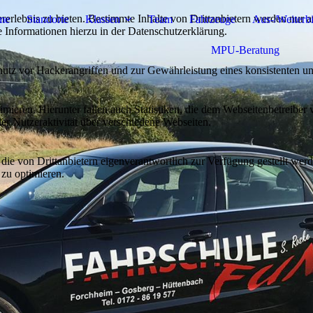
lebnis zu bieten. Bestimmte Inhalte von Drittanbietern werden nur ang
me
Standorte
Klassen
Team
Fahrzeuge
Aus-/Weiterb
e Informationen hierzu in der Datenschutzerklärung.
MPU-Beratung
utz vor Hackerangriffen und zur Gewährleistung eines konsistenten un
ieren. Hierunter fallen auch Statistiken, die dem Webseitenbetreiber v
r Nutzeraktivität über verschiedene Webseiten.
 die von Drittanbietern eigenverantwortlich zur Verfügung gestellt wer
 zu optimieren.