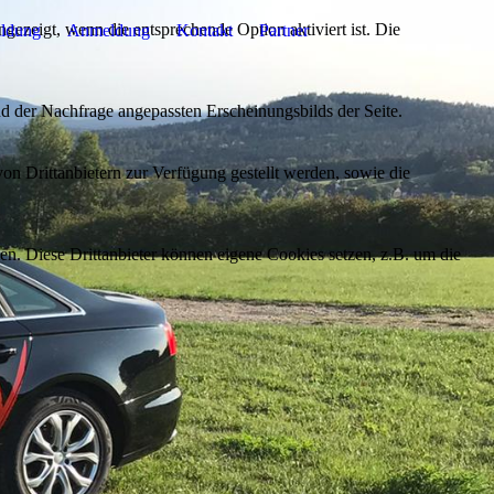
ezeigt, wenn die entsprechende Option aktiviert ist. Die
ildung
Anmeldung
Kontakt
Partner
d der Nachfrage angepassten Erscheinungsbilds der Seite.
on Drittanbietern zur Verfügung gestellt werden, sowie die
den. Diese Drittanbieter können eigene Cookies setzen, z.B. um die