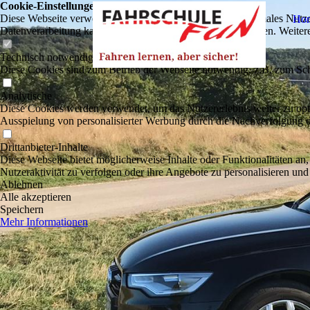
Cookie-Einstellungen
Diese Webseite verwendet Cookies, um Besuchern ein optimales Nutzerer
Ho
Datenverarbeitung kann dann auch in einem Drittland erfolgen. Weiter
Technisch notwendige
Diese Cookies sind zum Betrieb der Webseite notwendig, z.B. zum Sch
Analytische
Diese Cookies werden verwendet, um das Nutzererlebnis weiter zu optim
Ausspielung von personalisierter Werbung durch die Nachverfolgung de
Drittanbieter-Inhalte
Diese Webseite bietet möglicherweise Inhalte oder Funktionalitäten an,
Nutzeraktivität zu verfolgen oder ihre Angebote zu personalisieren und
Ablehnen
Alle akzeptieren
Speichern
Mehr Informationen