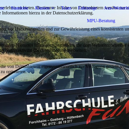
lebnis zu bieten. Bestimmte Inhalte von Drittanbietern werden nur ang
me
Standorte
Klassen
Team
Fahrzeuge
Aus-/Weiterb
e Informationen hierzu in der Datenschutzerklärung.
MPU-Beratung
utz vor Hackerangriffen und zur Gewährleistung eines konsistenten un
ieren. Hierunter fallen auch Statistiken, die dem Webseitenbetreiber v
r Nutzeraktivität über verschiedene Webseiten.
 die von Drittanbietern eigenverantwortlich zur Verfügung gestellt wer
 zu optimieren.