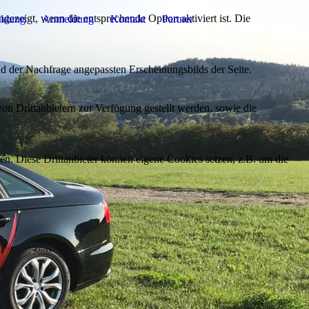
ezeigt, wenn die entsprechende Option aktiviert ist. Die
ildung
Anmeldung
Kontakt
Partner
d der Nachfrage angepassten Erscheinungsbilds der Seite.
on Drittanbietern zur Verfügung gestellt werden, sowie die
den. Diese Drittanbieter können eigene Cookies setzen, z.B. um die