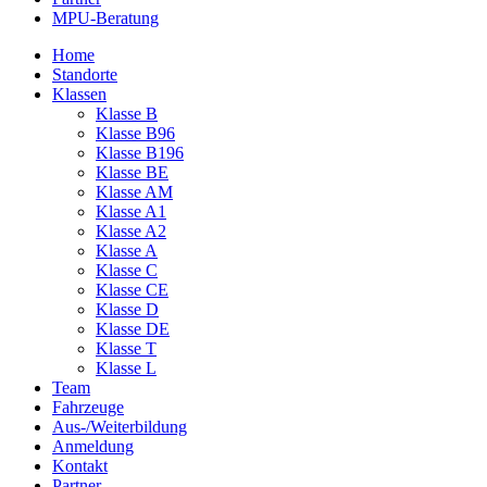
MPU-Beratung
Home
Standorte
Klassen
Klasse B
Klasse B96
Klasse B196
Klasse BE
Klasse AM
Klasse A1
Klasse A2
Klasse A
Klasse C
Klasse CE
Klasse D
Klasse DE
Klasse T
Klasse L
Team
Fahrzeuge
Aus-/Weiterbildung
Anmeldung
Kontakt
Partner