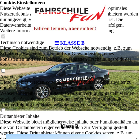
Cookie-Einstellungen
Diese Webseite verwendet Cookies, um Besuchern ein optimales
Nutzererlebnis zu bieten. Bestimmte Inhalte von Drittanbietern werden
nur angezeigt, wenn die entsprechende Option aktiviert ist. Die
Datenverarbeitung kann dann auch in einem Drittland erfolgen.
Weitere Informationen hierzu in der Datenschutzerklärung.
Technisch notwendige
KLASSE B
Diese Cookies sind zum Betrieb der Webseite notwendig, z.B. zum
Schutz vor Hackerangriffen und zur Gewährleistung eines
konsistenten und der Nachfrage angepassten Erscheinungsbilds der
Seite.
Analytische
Diese Cookies werden verwendet, um das Nutzererlebnis weiter zu
optimieren. Hierunter fallen auch Statistiken, die dem
Webseitenbetreiber von Drittanbietern zur Verfügung gestellt werden,
sowie die Ausspielung von personalisierter Werbung durch die
Nachverfolgung der Nutzeraktivität über verschiedene Webseiten.
Drittanbieter-Inhalte
Diese Webseite bietet möglicherweise Inhalte oder Funktionalitäten an,
Klasse B
die von Drittanbietern eigenverantwortlich zur Verfügung gestellt
werden. Diese Drittanbieter können eigene Cookies setzen, z.B. um
die Nutzeraktivität zu verfolgen oder ihre Angebote zu personalisieren